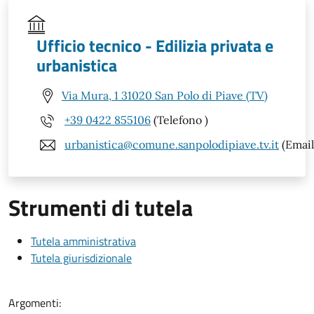
Ufficio tecnico - Edilizia privata e
urbanistica
Via Mura, 1 31020 San Polo di Piave (TV)
+39 0422 855106
(Telefono )
urbanistica@comune.sanpolodipiave.tv.it
(Email
Strumenti di tutela
Tutela amministrativa
Tutela giurisdizionale
Argomenti: