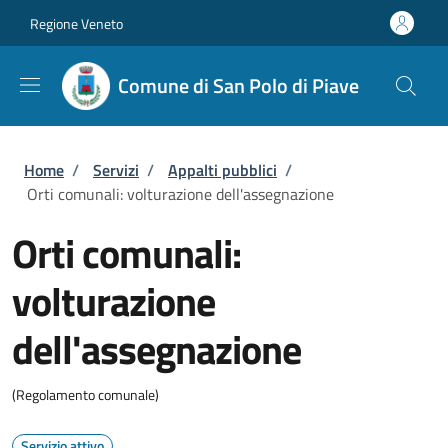
Salta al contenuto principale
Skip to footer content
Regione Veneto
Comune di San Polo di Piave
Briciole di pane
Home
/
Servizi
/
Appalti pubblici
/
Orti comunali: volturazione dell'assegnazione
Orti comunali:
volturazione
dell'assegnazione
(Regolamento comunale)
Servizio attivo