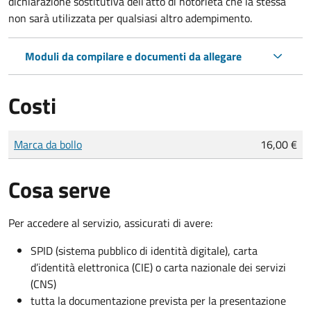
dichiarazione sostitutiva dell’atto di notorietà che la stessa
non sarà utilizzata per qualsiasi altro adempimento.
Moduli da compilare e documenti da allegare
Costi
Tipo di pagamento
Importo
Marca da bollo
16,00 €
Cosa serve
Per accedere al servizio, assicurati di avere:
SPID (sistema pubblico di identità digitale), carta
d’identità elettronica (CIE) o carta nazionale dei servizi
(CNS)
tutta la documentazione prevista per la presentazione