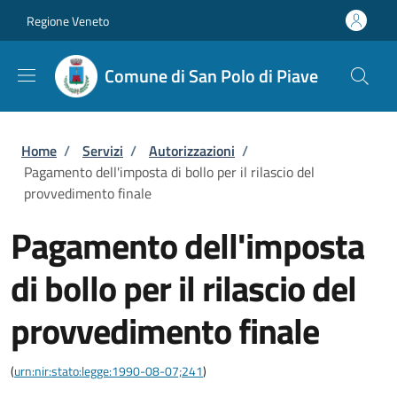
Salta al contenuto principale
Skip to footer content
Regione Veneto
Comune di San Polo di Piave
Briciole di pane
Home
/
Servizi
/
Autorizzazioni
/
Pagamento dell'imposta di bollo per il rilascio del
provvedimento finale
Pagamento dell'imposta
di bollo per il rilascio del
provvedimento finale
(
urn:nir:stato:legge:1990-08-07;241
)