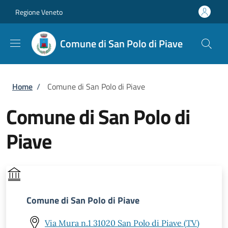
Salta al contenuto principale
Skip to footer content
Regione Veneto
Comune di San Polo di Piave
Briciole di pane
Home
/
Comune di San Polo di Piave
Comune di San Polo di
Piave
Comune di San Polo di Piave
Via Mura n.1 31020 San Polo di Piave (TV)