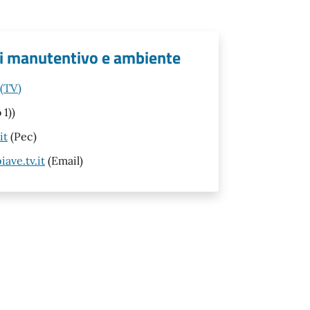
ici manutentivo e ambiente
 (TV)
 1))
it
(Pec)
ave.tv.it
(Email)