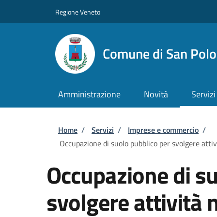
Salta al contenuto principale
Skip to footer content
Regione Veneto
Comune di San Polo 
Amministrazione
Novità
Servizi
Briciole di pane
Home
/
Servizi
/
Imprese e commercio
/
Occupazione di suolo pubblico per svolgere attiv
Occupazione di su
svolgere attività 