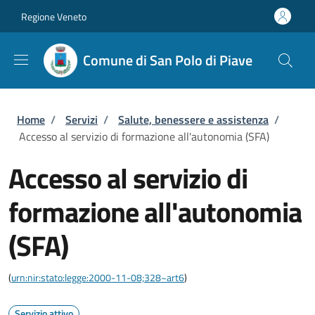
Salta al contenuto principale
Skip to footer content
Regione Veneto
Comune di San Polo di Piave
Briciole di pane
Home
/
Servizi
/
Salute, benessere e assistenza
/
Accesso al servizio di formazione all'autonomia (SFA)
Accesso al servizio di
formazione all'autonomia
(SFA)
(
urn:nir:stato:legge:2000-11-08;328~art6
)
Servizio attivo