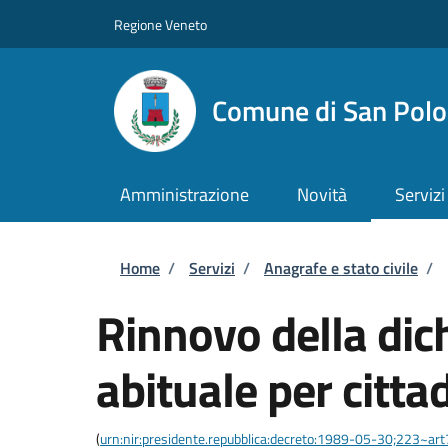
Salta al contenuto principale
Skip to footer content
Regione Veneto
Comune di San Polo 
Amministrazione
Novità
Servizi
Briciole di pane
Home
/
Servizi
/
Anagrafe e stato civile
/
Rinnovo della dic
abituale per citta
(
urn:nir:presidente.repubblica:decreto:1989-05-30;223~art