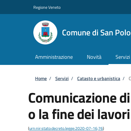
Salta al contenuto principale
Skip to footer content
Regione Veneto
Comune di San Polo 
Amministrazione
Novità
Servizi
Briciole di pane
Home
/
Servizi
/
Catasto e urbanistica
/
C
Comunicazione di 
o la fine dei lavori
(
urn:nir:stato:decreto.legge:2020-07-16;76
)