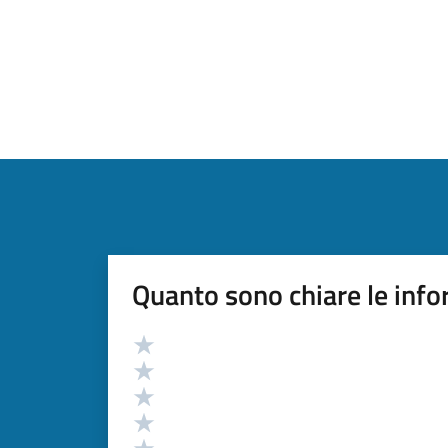
Quanto sono chiare le info
Valutazione
Valuta 5 stelle su 5
Valuta 4 stelle su 5
Valuta 3 stelle su 5
Valuta 2 stelle su 5
Valuta 1 stelle su 5