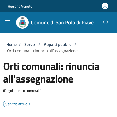
Salta al contenuto principale
Skip to footer content
Regione Veneto
Comune di San Polo di Piave
Briciole di pane
Home
/
Servizi
/
Appalti pubblici
/
Orti comunali: rinuncia all'assegnazione
Orti comunali: rinuncia
all'assegnazione
(Regolamento comunale)
Servizio attivo