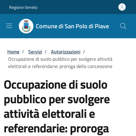
Salta al contenuto principale
Skip to footer content
Regione Veneto
Comune di San Polo di Piave
Briciole di pane
Home
/
Servizi
/
Autorizzazioni
/
Occupazione di suolo pubblico per svolgere attività
elettorali e referendarie: proroga della concessione
Occupazione di suolo
pubblico per svolgere
attività elettorali e
referendarie: proroga