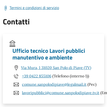
Termini e condizioni di servizio
Contatti
Ufficio tecnico Lavori pubblici
manutentivo e ambiente
Via Mura, 1 31020 San Polo di Piave (TV)
+39 0422 855106
(Telefono (interno 1))
comune.sanpolodipiave@legalmail.it
(Pec)
lavoripubblici@comune.sanpolodipiave.tv.it
(Ema