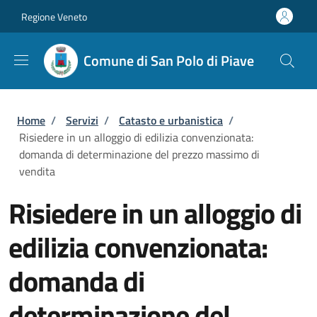
Salta al contenuto principale
Skip to footer content
Regione Veneto
Comune di San Polo di Piave
Briciole di pane
Home
/
Servizi
/
Catasto e urbanistica
/
Risiedere in un alloggio di edilizia convenzionata:
domanda di determinazione del prezzo massimo di
vendita
Risiedere in un alloggio di
edilizia convenzionata:
domanda di
determinazione del