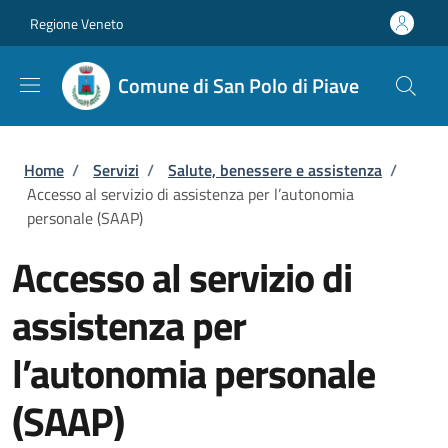
Salta al contenuto principale
Skip to footer content
Regione Veneto
Comune di San Polo di Piave
Briciole di pane
Home
/
Servizi
/
Salute, benessere e assistenza
/
Accesso al servizio di assistenza per l’autonomia
personale (SAAP)
Accesso al servizio di
assistenza per
l’autonomia personale
(SAAP)