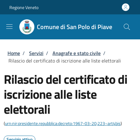
Salta al contenuto principale
Skip to footer content
Regione Veneto
Comune di San Polo di Piave
Briciole di pane
Home
/
Servizi
/
Anagrafe e stato civile
/
Rilascio del certificato di iscrizione alle liste elettorali
Rilascio del certificato di
iscrizione alle liste
elettorali
(
urn:nir:presidente.repubblica:decreto:1967-03-20;223~art4bis
)
Servizio attivo