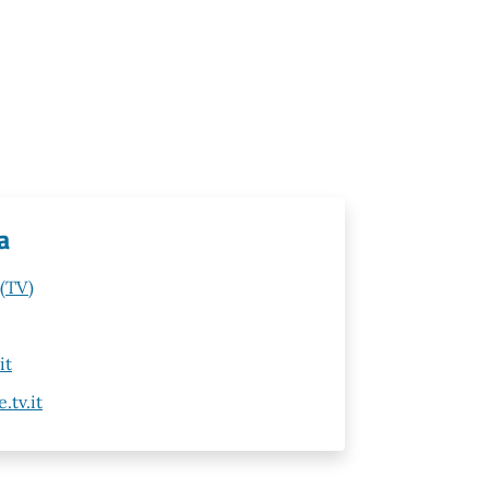
a
 (TV)
it
tv.it