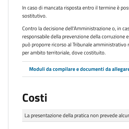
In caso di mancata risposta entro il termine è poss
sostitutivo.
Contro la decisione dell'Amministrazione o, in ca
responsabile della prevenzione della corruzione e 
può proporre ricorso al Tribunale amministrativo 
per ambito territoriale, dove costituito.
Moduli da compilare e documenti da allegar
Costi
Tipo di pagamento
Importo
La presentazione della pratica non prevede al