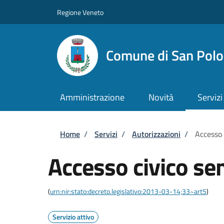
Salta al contenuto principale
Skip to footer content
Regione Veneto
Comune di San Polo 
Amministrazione
Novità
Servizi
Briciole di pane
Home
/
Servizi
/
Autorizzazioni
/
Accesso 
Accesso civico se
(
urn:nir:stato:decreto.legislativo:2013-03-14;33~art5
)
Servizio attivo