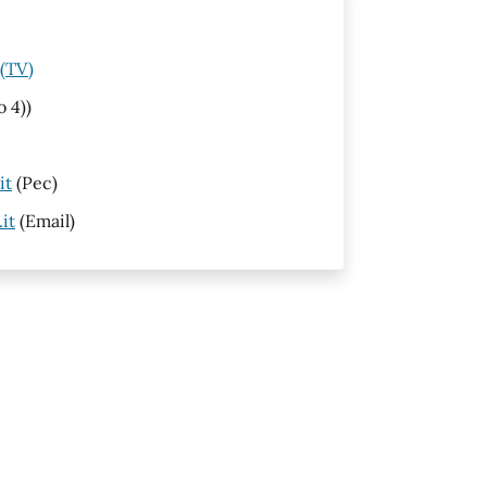
 (TV)
o 4))
it
(Pec)
it
(Email)