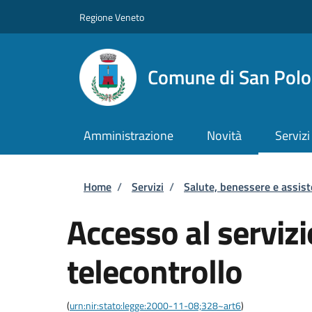
Salta al contenuto principale
Skip to footer content
Regione Veneto
Comune di San Polo 
Amministrazione
Novità
Servizi
Briciole di pane
Home
/
Servizi
/
Salute, benessere e assis
Accesso al servizi
telecontrollo
(
urn:nir:stato:legge:2000-11-08;328~art6
)