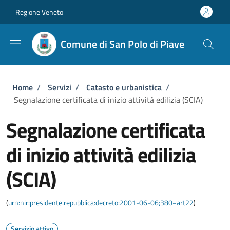
Salta al contenuto principale
Skip to footer content
Regione Veneto
Comune di San Polo di Piave
Briciole di pane
Home
/
Servizi
/
Catasto e urbanistica
/
Segnalazione certificata di inizio attività edilizia (SCIA)
Segnalazione certificata
di inizio attività edilizia
(SCIA)
(
urn:nir:presidente.repubblica:decreto:2001-06-06;380~art22
)
Servizio attivo