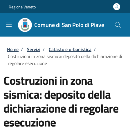
Salta al contenuto principale
Skip to footer content
Regione Veneto
Comune di San Polo di Piave
Briciole di pane
Home
/
Servizi
/
Catasto e urbanistica
/
Costruzioni in zona sismica: deposito della dichiarazione di
regolare esecuzione
Costruzioni in zona
sismica: deposito della
dichiarazione di regolare
esecuzione