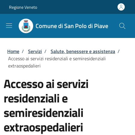
Salta al contenuto principale
Skip to footer content
Regione Veneto
Comune di San Polo di Piave
Briciole di pane
Home
/
Servizi
/
Salute, benessere e assistenza
/
Accesso ai servizi residenziali e semiresidenziali
extraospedalieri
Accesso ai servizi
residenziali e
semiresidenziali
extraospedalieri