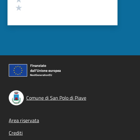
Valuta 1 stelle su 5
Comune di San Polo di Piave
Footer menu
Area riservata
Crediti