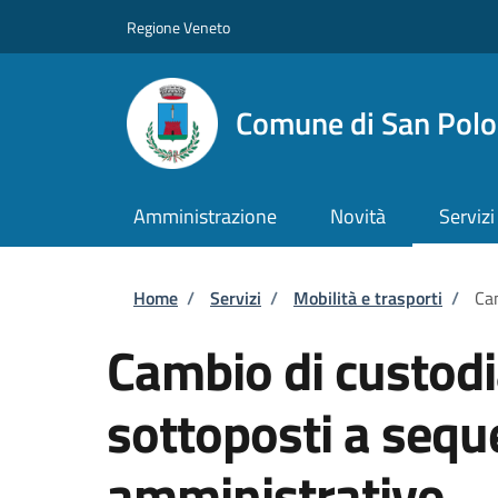
Salta al contenuto principale
Skip to footer content
Regione Veneto
Comune di San Polo 
Amministrazione
Novità
Servizi
Briciole di pane
Home
/
Servizi
/
Mobilità e trasporti
/
Cam
Cambio di custodia
sottoposti a sequ
amministrativo