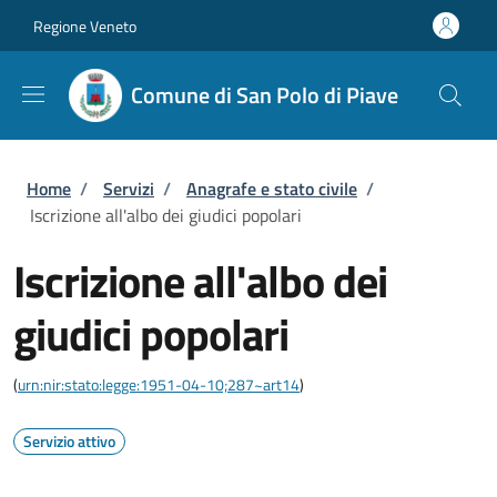
Salta al contenuto principale
Skip to footer content
Regione Veneto
Comune di San Polo di Piave
Briciole di pane
Home
/
Servizi
/
Anagrafe e stato civile
/
Iscrizione all'albo dei giudici popolari
Iscrizione all'albo dei
giudici popolari
(
urn:nir:stato:legge:1951-04-10;287~art14
)
Servizio attivo