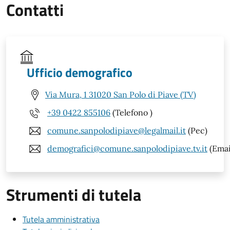
Contatti
Ufficio demografico
Via Mura, 1 31020 San Polo di Piave (TV)
+39 0422 855106
(Telefono )
comune.sanpolodipiave@legalmail.it
(Pec)
demografici@comune.sanpolodipiave.tv.it
(Emai
Strumenti di tutela
Tutela amministrativa