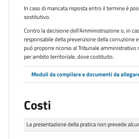
In caso di mancata risposta entro il termine è poss
sostitutivo.
Contro la decisione dell'Amministrazione o, in ca
responsabile della prevenzione della corruzione e 
può proporre ricorso al Tribunale amministrativo 
per ambito territoriale, dove costituito.
Moduli da compilare e documenti da allegar
Costi
Tipo di pagamento
Importo
La presentazione della pratica non prevede al