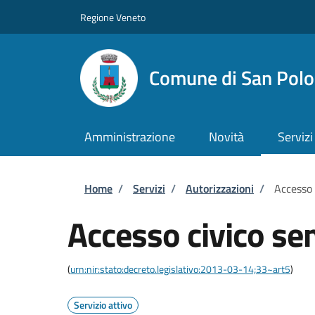
Salta al contenuto principale
Skip to footer content
Regione Veneto
Comune di San Polo 
Amministrazione
Novità
Servizi
Briciole di pane
Home
/
Servizi
/
Autorizzazioni
/
Accesso 
Accesso civico se
(
urn:nir:stato:decreto.legislativo:2013-03-14;33~art5
)
Servizio attivo