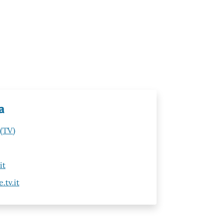
a
 (TV)
it
tv.it