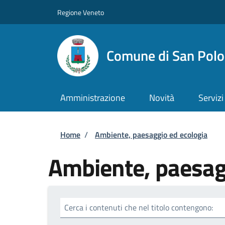
Salta al contenuto principale
Skip to footer content
Regione Veneto
Comune di San Polo 
Amministrazione
Novità
Servizi
Briciole di pane
Home
/
Ambiente, paesaggio ed ecologia
Ambiente, paesag
Cerca i contenuti che nel titolo contengono: