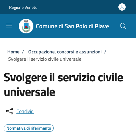
Salta al contenuto principale
Skip to footer content
Regione Veneto
Comune di San Polo di Piave
Briciole di pane
Home
/
Occupazione, concorsi e assunzioni
/
Svolgere il servizio civile universale
Svolgere il servizio civile
universale
Condividi
Normativa di riferimento