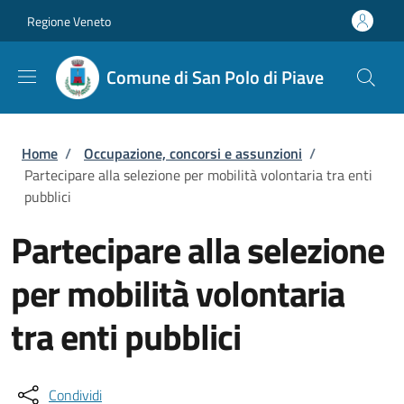
Salta al contenuto principale
Skip to footer content
Regione Veneto
Comune di San Polo di Piave
Briciole di pane
Home
/
Occupazione, concorsi e assunzioni
/
Partecipare alla selezione per mobilità volontaria tra enti
pubblici
Partecipare alla selezione
per mobilità volontaria
tra enti pubblici
Condividi