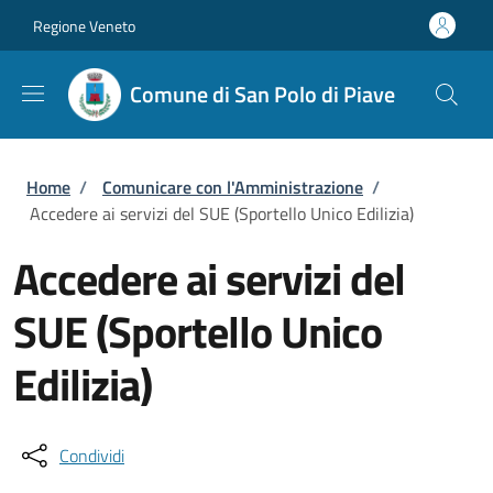
Salta al contenuto principale
Skip to footer content
Regione Veneto
Comune di San Polo di Piave
Briciole di pane
Home
/
Comunicare con l'Amministrazione
/
Accedere ai servizi del SUE (Sportello Unico Edilizia)
Accedere ai servizi del
SUE (Sportello Unico
Edilizia)
Condividi