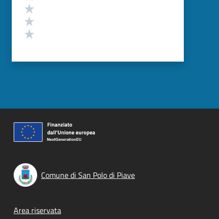
Valuta 3 stelle su 5
Valuta 2 stelle su 5
Valuta 1 stelle su 5
Comune di San Polo di Piave
Footer menu
Area riservata