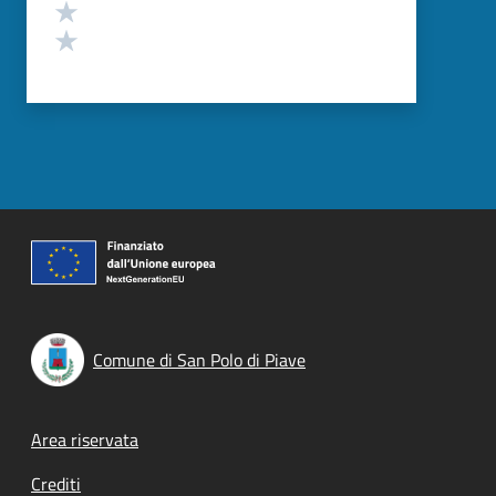
Valuta 2 stelle su 5
Valuta 1 stelle su 5
Comune di San Polo di Piave
Footer menu
Area riservata
Crediti