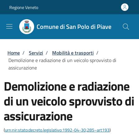
Salta al contenuto principale
Skip to footer content
Regione Veneto
Comune di San Polo di Piave
Briciole di pane
Home
/
Servizi
/
Mobilità e trasporti
/
Demolizione e radiazione di un veicolo sprovvisto di
assicurazione
Demolizione e radiazione
di un veicolo sprovvisto di
assicurazione
(
urn:nir:stato:decreto.legislativo:1992-04-30;285~art193
)