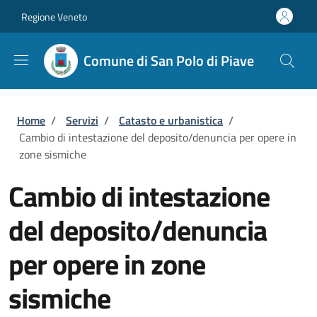
Salta al contenuto principale
Skip to footer content
Regione Veneto
Comune di San Polo di Piave
Briciole di pane
Home
/
Servizi
/
Catasto e urbanistica
/
Cambio di intestazione del deposito/denuncia per opere in
zone sismiche
Cambio di intestazione
del deposito/denuncia
per opere in zone
sismiche