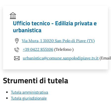
Ufficio tecnico - Edilizia privata e
urbanistica
Via Mura, 1 31020 San Polo di Piave (TV)
+39 0422 855106
(Telefono )
urbanistica@comune.sanpolodipiave.tv.it
(Email
Strumenti di tutela
Tutela amministrativa
Tutela giurisdizionale