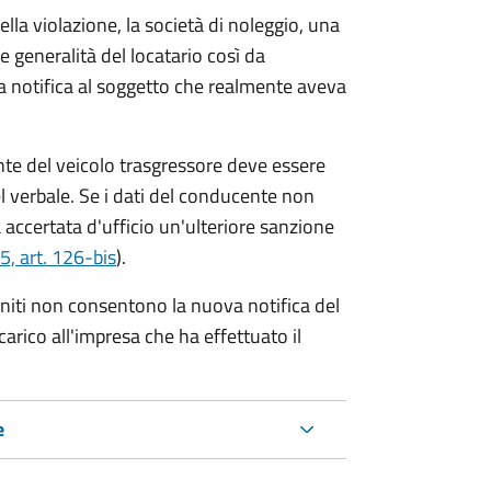
lla violazione, la società di noleggio, una
le generalità del locatario così da
va notifica al soggetto che realmente aveva
te del veicolo trasgressore deve essere
el verbale.
Se i dati del conducente non
 accertata d'ufficio un'ulteriore sanzione
5, art. 126-bis
).
forniti non consentono la nuova notifica del
 carico all'impresa che ha effettuato il
e