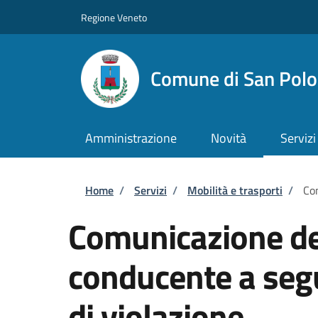
Salta al contenuto principale
Skip to footer content
Regione Veneto
Comune di San Polo 
Amministrazione
Novità
Servizi
Briciole di pane
Home
/
Servizi
/
Mobilità e trasporti
/
Com
Comunicazione dei
conducente a seg
di violazione