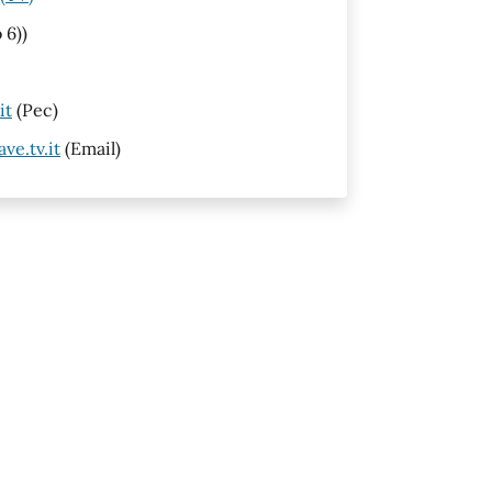
 6))
it
(Pec)
ve.tv.it
(Email)