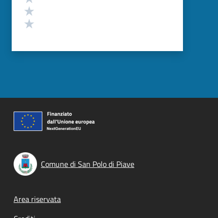
Valuta 2 stelle su 5
Valuta 1 stelle su 5
Comune di San Polo di Piave
Footer menu
Area riservata