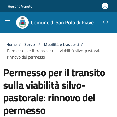
Salta al contenuto principale
Skip to footer content
Regione Veneto
Comune di San Polo di Piave
Briciole di pane
Home
/
Servizi
/
Mobilità e trasporti
/
Permesso per il transito sulla viabilità silvo-pastorale:
rinnovo del permesso
Permesso per il transito
sulla viabilità silvo-
pastorale: rinnovo del
permesso