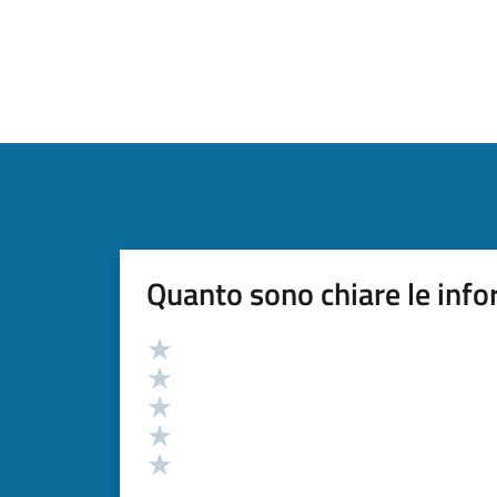
Quanto sono chiare le info
Valutazione
Valuta 5 stelle su 5
Valuta 4 stelle su 5
Valuta 3 stelle su 5
Valuta 2 stelle su 5
Valuta 1 stelle su 5