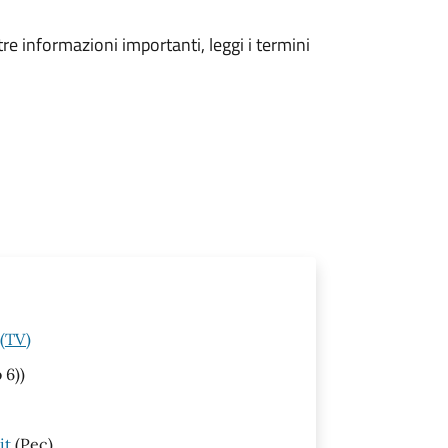
tre informazioni importanti, leggi i termini
 (TV)
 6))
it
(Pec)