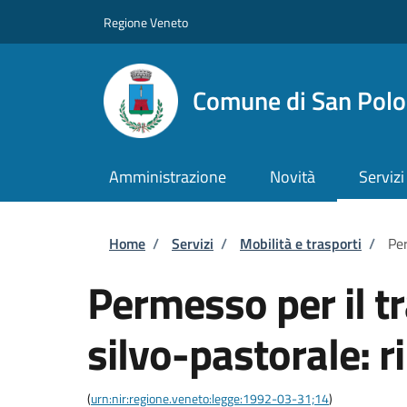
Salta al contenuto principale
Skip to footer content
Regione Veneto
Comune di San Polo 
Amministrazione
Novità
Servizi
Briciole di pane
Home
/
Servizi
/
Mobilità e trasporti
/
Per
Permesso per il tr
silvo-pastorale: r
(
urn:nir:regione.veneto:legge:1992-03-31;14
)